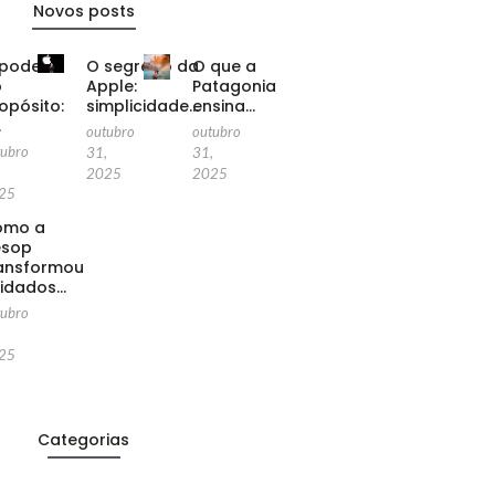
Novos posts
poder
O segredo da
O que a
o
Apple:
Patagonia
opósito:
simplicidade…
ensina…
…
outubro
outubro
tubro
31,
31,
,
2025
2025
25
omo a
esop
ansformou
idados…
tubro
,
25
Categorias