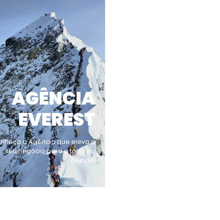
AGÊNCIA
EVEREST
nheça a Agência que eleva o
seu negócio para o topo do
mundo.