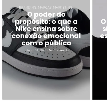
BRANDING
,
MARCAS
,
MARKETING
O poder do
propósito: o que a
O
Nike ensina sobre
s
conexão emocional
e
com o público
No Comments
outubro 31, 2025
/