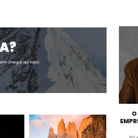
IA?
rem chegar ao topo
O
EMPR
Atra