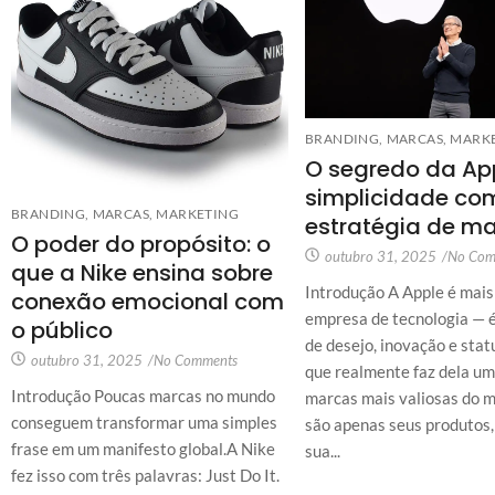
BRANDING
,
MARCAS
,
MARK
O segredo da App
simplicidade co
BRANDING
,
MARCAS
,
MARKETING
estratégia de m
O poder do propósito: o
outubro 31, 2025
/
No Com
que a Nike ensina sobre
Introdução A Apple é mai
conexão emocional com
empresa de tecnologia — 
o público
de desejo, inovação e sta
outubro 31, 2025
/
No Comments
que realmente faz dela um
Introdução Poucas marcas no mundo
marcas mais valiosas do 
conseguem transformar uma simples
são apenas seus produtos,
frase em um manifesto global.A Nike
sua...
fez isso com três palavras: Just Do It.