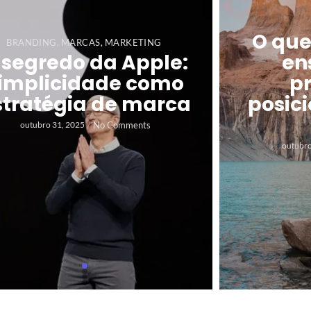
O que
BRANDING
,
MARCAS
,
MARKETING
 segredo da Apple:
en
implicidade como
pr
stratégia de marca
posic
No Comments
outubro 31, 2025
/
outubro