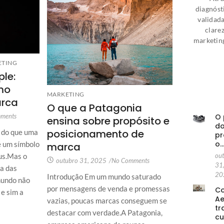
diagnóst
validad
clare
marketin
ETING
le:
mo
MARKETING
arca
O que a Patagonia
O 
ments
ensina sobre propósito e
d
posicionamento de
s do que uma
pr
o
é um símbolo
marca
ou
tus.Mas o
outubro 31, 2025
/
No Comments
31
a das
20
Introdução Em um mundo saturado
mundo não
por mensagens de venda e promessas
C
 e sim a
A
vazias, poucas marcas conseguem se
tr
destacar com verdade.A Patagonia,
cu