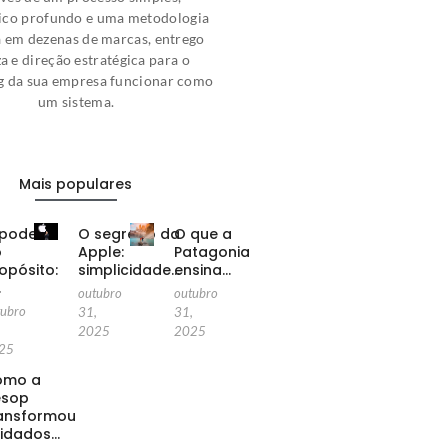
ico profundo e uma metodologia
a em dezenas de marcas, entrego
za e direção estratégica para o
g da sua empresa funcionar como
um sistema.
Mais populares
poder
O segredo da
O que a
o
Apple:
Patagonia
opósito:
simplicidade…
ensina…
…
outubro
outubro
tubro
31,
31,
,
2025
2025
25
omo a
esop
ansformou
idados…