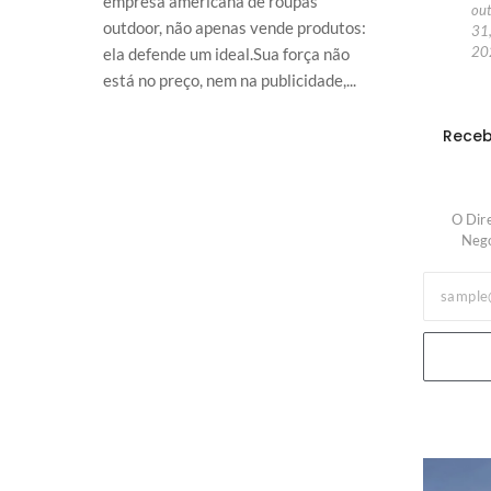
empresa americana de roupas
ou
outdoor, não apenas vende produtos:
31
20
ela defende um ideal.Sua força não
está no preço, nem na publicidade,...
Receb
O Dir
Negó