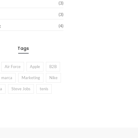
(3)
(3)
g
(4)
Tags
Air Force
Apple
B2B
marca
Marketing
Nike
ia
Steve Jobs
tenis