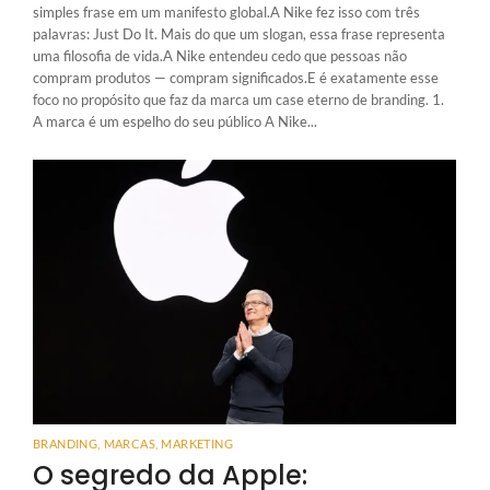
simples frase em um manifesto global.A Nike fez isso com três
palavras: Just Do It. Mais do que um slogan, essa frase representa
uma filosofia de vida.A Nike entendeu cedo que pessoas não
compram produtos — compram significados.E é exatamente esse
foco no propósito que faz da marca um case eterno de branding. 1.
A marca é um espelho do seu público A Nike...
BRANDING
,
MARCAS
,
MARKETING
O segredo da Apple: