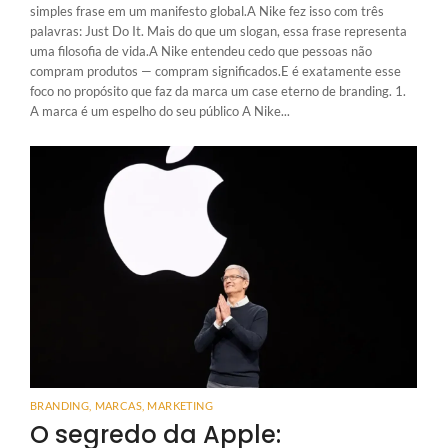
simples frase em um manifesto global.A Nike fez isso com três
palavras: Just Do It. Mais do que um slogan, essa frase representa
uma filosofia de vida.A Nike entendeu cedo que pessoas não
compram produtos — compram significados.E é exatamente esse
foco no propósito que faz da marca um case eterno de branding. 1.
A marca é um espelho do seu público A Nike...
BRANDING
,
MARCAS
,
MARKETING
O segredo da Apple: