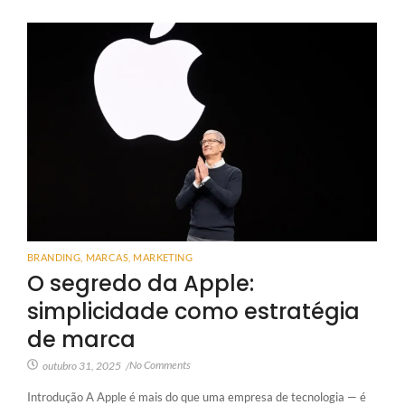
BRANDING
,
MARCAS
,
MARKETING
O segredo da Apple:
simplicidade como estratégia
de marca
No Comments
outubro 31, 2025
/
Introdução A Apple é mais do que uma empresa de tecnologia — é