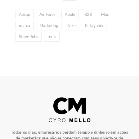
Aesop
Air Force
Apple
B2B
Mac
marca
Marketing
Nike
Patagonia
Steve Jobs
tenis
Todos os dias, empresários perdem tempo e dinheiro em ações
de marketing que não se conectam com seus objetivos de