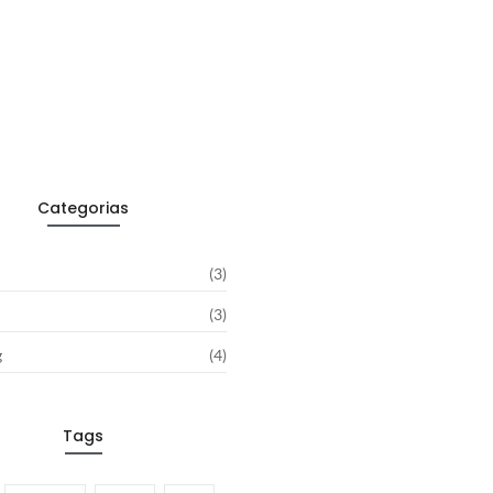
Aesop
transformou
cuidados…
outubro
31,
2025
Categorias
(3)
(3)
g
(4)
Tags