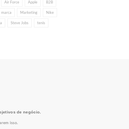
Air Force
Apple
B2B
marca
Marketing
Nike
ia
Steve Jobs
tenis
jetivos de negócio.
arem isso.