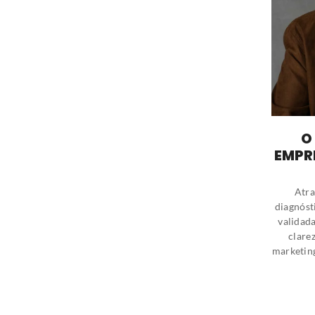
O
EMPR
Atra
diagnóst
validad
clare
marketin