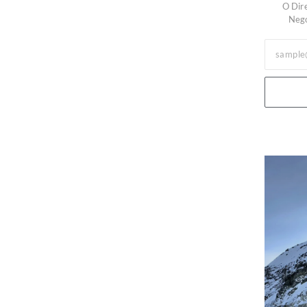
O Dir
Negó